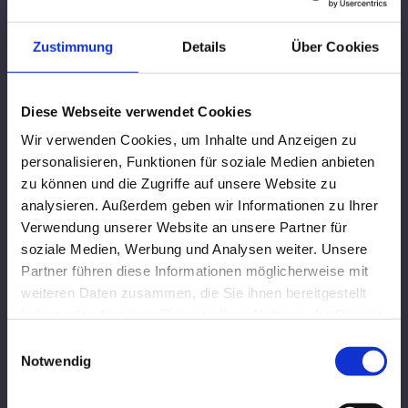
allgemeinen Gesetzen verantwortlich. Nach §§ 8 bis
10 TMG sind wir als Diensteanbieter jedoch nicht
Zustimmung
Details
Über Cookies
verpflichtet, übermittelte oder gespeicherte fremde
Informationen zu überwachen oder nach
Umständen zu forschen, die auf eine rechtswidrige
Diese Webseite verwendet Cookies
Tätigkeit hinweisen. Verpflichtungen zur Entfernung
Wir verwenden Cookies, um Inhalte und Anzeigen zu
oder Sperrung der Nutzung von Informationen nach
personalisieren, Funktionen für soziale Medien anbieten
den allgemeinen Gesetzen bleiben hiervon
zu können und die Zugriffe auf unsere Website zu
unberührt. Eine diesbezügliche Haftung ist jedoch
analysieren. Außerdem geben wir Informationen zu Ihrer
erst ab dem Zeitpunkt der Kenntnis einer konkreten
Verwendung unserer Website an unsere Partner für
Rechtsverletzung möglich. Bei Bekanntwerden von
soziale Medien, Werbung und Analysen weiter. Unsere
entsprechenden Rechtsverletzungen werden wir
Partner führen diese Informationen möglicherweise mit
diese Inhalte umgehend entfernen.
weiteren Daten zusammen, die Sie ihnen bereitgestellt
haben oder die sie im Rahmen Ihrer Nutzung der Dienste
Haftung für Links
gesammelt haben.
Einwilligungsauswahl
Unser Angebot enthält Links zu externen Webseiten
Notwendig
Dritter, auf deren Inhalte wir keinen Einfluss haben.
Deshalb können wir für diese fremden Inhalte auch